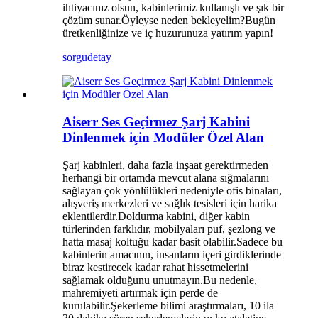
ihtiyacınız olsun, kabinlerimiz kullanışlı ve şık bir
çözüm sunar.Öyleyse neden bekleyelim?Bugün
üretkenliğinize ve iç huzurunuza yatırım yapın!
sorgu
detay
Aiserr Ses Geçirmez Şarj Kabini
Dinlenmek için Modüler Özel Alan
Şarj kabinleri, daha fazla inşaat gerektirmeden
herhangi bir ortamda mevcut alana sığmalarını
sağlayan çok yönlülükleri nedeniyle ofis binaları,
alışveriş merkezleri ve sağlık tesisleri için harika
eklentilerdir.Doldurma kabini, diğer kabin
türlerinden farklıdır, mobilyaları puf, şezlong ve
hatta masaj koltuğu kadar basit olabilir.Sadece bu
kabinlerin amacının, insanların içeri girdiklerinde
biraz kestirecek kadar rahat hissetmelerini
sağlamak olduğunu unutmayın.Bu nedenle,
mahremiyeti artırmak için perde de
kurulabilir.Şekerleme bilimi araştırmaları, 10 ila