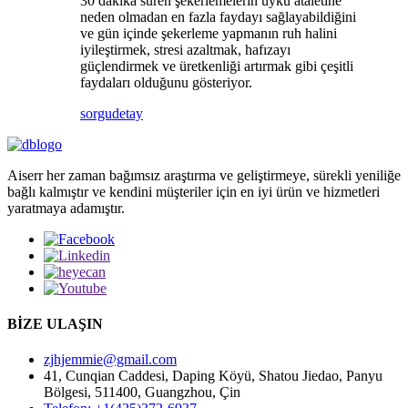
30 dakika süren şekerlemelerin uyku ataletine
neden olmadan en fazla faydayı sağlayabildiğini
ve gün içinde şekerleme yapmanın ruh halini
iyileştirmek, stresi azaltmak, hafızayı
güçlendirmek ve üretkenliği artırmak gibi çeşitli
faydaları olduğunu gösteriyor.
sorgu
detay
Aiserr her zaman bağımsız araştırma ve geliştirmeye, sürekli yeniliğe
bağlı kalmıştır ve kendini müşteriler için en iyi ürün ve hizmetleri
yaratmaya adamıştır.
BİZE ULAŞIN
zjhjemmie@gmail.com
41, Cunqian Caddesi, Daping Köyü, Shatou Jiedao, Panyu
Bölgesi, 511400, Guangzhou, Çin