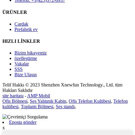
Telefon: +1(425)372-6937
ÜRÜNLER
Çardak
Prefabrik ev
HIZLI LİNKLER
Bizim hikayemiz
özelleştirme
Vakalar
SSS
Bize Ulaşın
Telif Hakkı © 2023 Shenzhen Xnewfun Technology., Ltd. tüm
Hakları Saklıdır
site haritası
-
AMP Mobil
Ofis Bölmesi
,
Ses Yalıtımlı Kabin
,
Ofis Telefon Kulübesi
,
Telefon
kulübesi
,
Toplantı Bölmesi
,
Ses standı
,
Eposta gönder
x