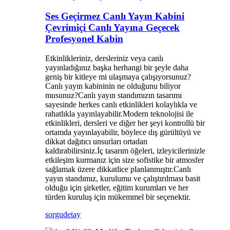
Ses Geçirmez Canlı Yayın Kabini
Çevrimiçi Canlı Yayına Geçecek
Profesyonel Kabin
Etkinlikleriniz, dersleriniz veya canlı
yayınladığınız başka herhangi bir şeyle daha
geniş bir kitleye mi ulaşmaya çalışıyorsunuz?
Canlı yayın kabininin ne olduğunu biliyor
musunuz?Canlı yayın standımızın tasarımı
sayesinde herkes canlı etkinlikleri kolaylıkla ve
rahatlıkla yayınlayabilir.Modern teknolojisi ile
etkinlikleri, dersleri ve diğer her şeyi kontrollü bir
ortamda yayınlayabilir, böylece dış gürültüyü ve
dikkat dağıtıcı unsurları ortadan
kaldırabilirsiniz.İç tasarım öğeleri, izleyicilerinizle
etkileşim kurmanız için size sofistike bir atmosfer
sağlamak üzere dikkatlice planlanmıştır.Canlı
yayın standımız, kurulumu ve çalıştırılması basit
olduğu için şirketler, eğitim kurumları ve her
türden kuruluş için mükemmel bir seçenektir.
sorgu
detay