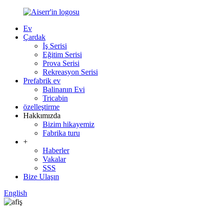
Ev
Çardak
İş Serisi
Eğitim Serisi
Prova Serisi
Rekreasyon Serisi
Prefabrik ev
Balinanın Evi
Tricabin
özelleştirme
Hakkımızda
Bizim hikayemiz
Fabrika turu
+
Haberler
Vakalar
SSS
Bize Ulaşın
English