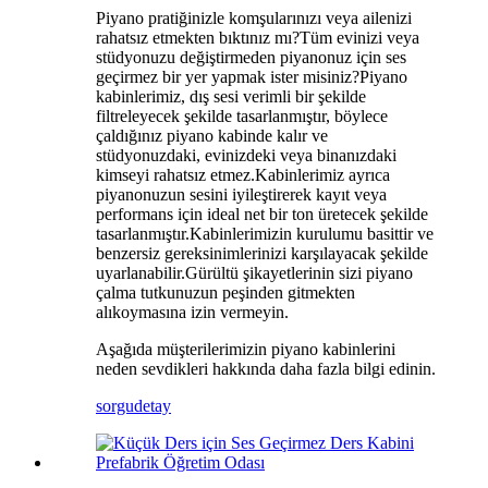
Piyano pratiğinizle komşularınızı veya ailenizi
rahatsız etmekten bıktınız mı?Tüm evinizi veya
stüdyonuzu değiştirmeden piyanonuz için ses
geçirmez bir yer yapmak ister misiniz?Piyano
kabinlerimiz, dış sesi verimli bir şekilde
filtreleyecek şekilde tasarlanmıştır, böylece
çaldığınız piyano kabinde kalır ve
stüdyonuzdaki, evinizdeki veya binanızdaki
kimseyi rahatsız etmez.Kabinlerimiz ayrıca
piyanonuzun sesini iyileştirerek kayıt veya
performans için ideal net bir ton üretecek şekilde
tasarlanmıştır.Kabinlerimizin kurulumu basittir ve
benzersiz gereksinimlerinizi karşılayacak şekilde
uyarlanabilir.Gürültü şikayetlerinin sizi piyano
çalma tutkunuzun peşinden gitmekten
alıkoymasına izin vermeyin.
Aşağıda müşterilerimizin piyano kabinlerini
neden sevdikleri hakkında daha fazla bilgi edinin.
sorgu
detay