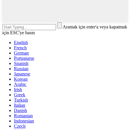
Aramak için enter'a veya kapatmak
için ESC'ye basın
English
French
German
Portuguese
Spanish
Russian
Japanese
Korean
Arabic
Irish
Greek
Turkish
Italian
Danish
Romanian
Indonesian
Czech