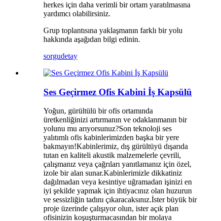
herkes için daha verimli bir ortam yaratılmasına
yardımcı olabilirsiniz.
Grup toplantısına yaklaşmanın farklı bir yolu
hakkında aşağıdan bilgi edinin.
sorgu
detay
Ses Geçirmez Ofis Kabini İş Kapsülü
Yoğun, gürültülü bir ofis ortamında
üretkenliğinizi artırmanın ve odaklanmanın bir
yolunu mu arıyorsunuz?Son teknoloji ses
yalıtımlı ofis kabinlerimizden başka bir yere
bakmayın!Kabinlerimiz, dış gürültüyü dışarıda
tutan en kaliteli akustik malzemelerle çevrili,
çalışmanız veya çağrıları yanıtlamanız için özel,
izole bir alan sunar.Kabinlerimizle dikkatiniz
dağılmadan veya kesintiye uğramadan işinizi en
iyi şekilde yapmak için ihtiyacınız olan huzurun
ve sessizliğin tadını çıkaracaksınız.İster büyük bir
proje üzerinde çalışıyor olun, ister açık plan
ofisinizin koşuşturmacasından bir molaya