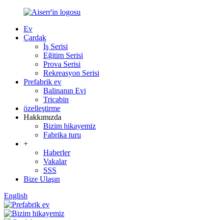
Ev
Çardak
İş Serisi
Eğitim Serisi
Prova Serisi
Rekreasyon Serisi
Prefabrik ev
Balinanın Evi
Tricabin
özelleştirme
Hakkımızda
Bizim hikayemiz
Fabrika turu
+
Haberler
Vakalar
SSS
Bize Ulaşın
English