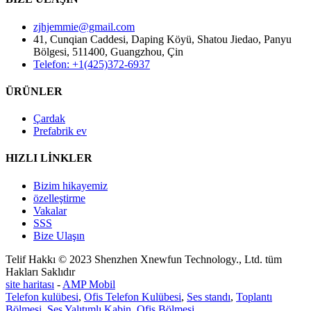
zjhjemmie@gmail.com
41, Cunqian Caddesi, Daping Köyü, Shatou Jiedao, Panyu
Bölgesi, 511400, Guangzhou, Çin
Telefon: +1(425)372-6937
ÜRÜNLER
Çardak
Prefabrik ev
HIZLI LİNKLER
Bizim hikayemiz
özelleştirme
Vakalar
SSS
Bize Ulaşın
Telif Hakkı © 2023 Shenzhen Xnewfun Technology., Ltd. tüm
Hakları Saklıdır
site haritası
-
AMP Mobil
Telefon kulübesi
,
Ofis Telefon Kulübesi
,
Ses standı
,
Toplantı
Bölmesi
,
Ses Yalıtımlı Kabin
,
Ofis Bölmesi
,